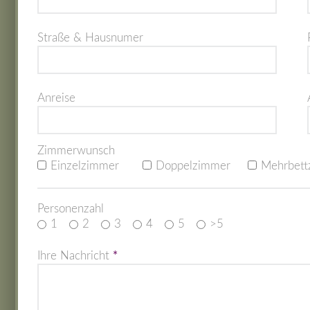
Straße & Hausnumer
Anreise
Zimmerwunsch
Einzelzimmer
Doppelzimmer
Mehrbett
Personenzahl
1
2
3
4
5
>5
Ihre Nachricht
*