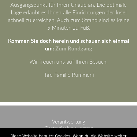
Ausgangspunkt für Ihren Urlaub an. Die optimale
Lage erlaubt es Ihnen alle Einrichtungen der Insel
schnell zu erreichen. Auch zum Strand sind es keine
5 Minuten zu Fuß.
Kommen Sie doch herein und schauen sich einmal
um:
Zum Rundgang
Wir freuen uns auf Ihren Besuch.
Ihre Familie Rummeni
Verantwortung
Gastaufnahmevertrag
Anfahrt
Diese Website benutzt Cookies. Wenn du die Website weiter